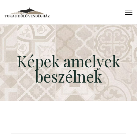
Képek amelyek
beszélnek